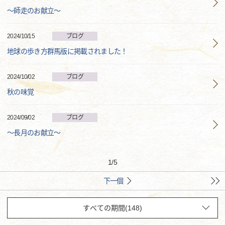
～師走のお献立～
2024/10/15
ブログ
地球の歩き方群馬版に掲載されました！
2024/10/02
ブログ
秋の味覚
2024/09/02
ブログ
～長月のお献立～
1
/
5
下一個