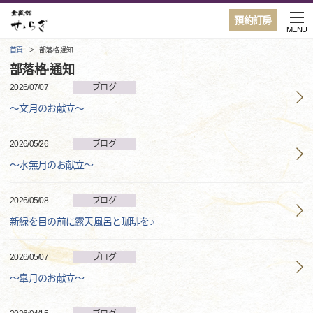
預約訂房
MENU
首頁
部落格·通知
部落格·通知
2026/07/07
ブログ
～文月のお献立～
2026/05/26
ブログ
～水無月のお献立～
2026/05/08
ブログ
新緑を目の前に露天風呂と珈琲を♪
2026/05/07
ブログ
～皐月のお献立～