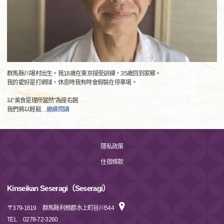
群馬縣川場村出生。我18歲在東京接受訓練，35歲回到家鄉。
我的愛好是打網球，休息時我有時會假裝在停車場。
以“美食是理所當然”為座右銘
我們將以輕鬆
…
繼續閱讀
隱私政策
住宿條款
Kinseikan Seseragi（Seseragi）
〒
379-1619
群馬縣利根郡水上町谷川544
TEL
0278-72-3260