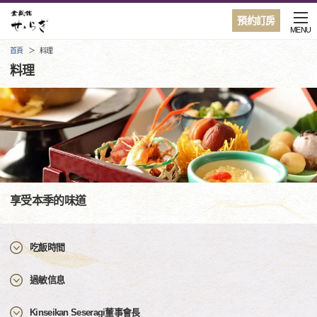
預約訂房
MENU
首頁
料理
料理
享受本季的味道
吃飯時間
過敏信息
Kinseikan Seseragi董事會長