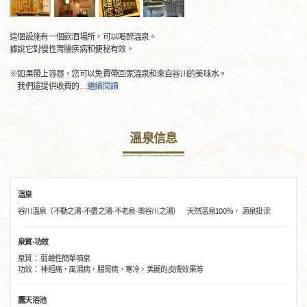
這個設施有一個飲酒場所，可以喝醉溫泉。
據說它對慢性胃腸疾病和便秘有效。
※如果帶上容器，您可以免費帶回家溫泉和來自谷川的美味水。
我們還提供收費的
…
繼續閱讀
溫泉信息
溫泉
谷川溫泉（不動之湯·不盡之湯·不老泉·奧谷川之湯） 天然溫泉100％， 源泉掛流
泉質·功效
泉質： 弱鹼性簡單噴泉
功效： 神經痛，風濕病，腸胃病，寒冷，美麗的皮膚效果等
露天浴池