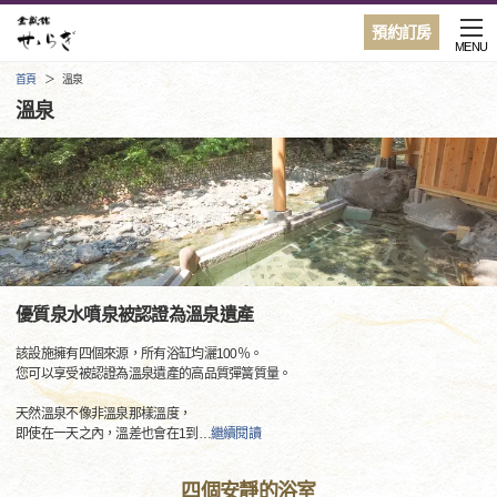
預約訂房
MENU
首頁
溫泉
溫泉
優質泉水噴泉被認證為溫泉遺產
該設施擁有四個來源，所有浴缸均灑100％。
您可以享受被認證為溫泉遺產的高品質彈簧質量。
天然溫泉不像非溫泉那樣溫度，
即使在一天之內，溫差也會在1到
…
繼續閱讀
四個安靜的浴室