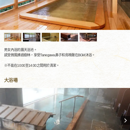
男女內浴的露天浴池。
感受微風拂過樹林，享受Tanegawa鼻子和鳥鳴聲在BGM沐浴。
※不能在10:00至14:00之間用於清潔。
大浴場