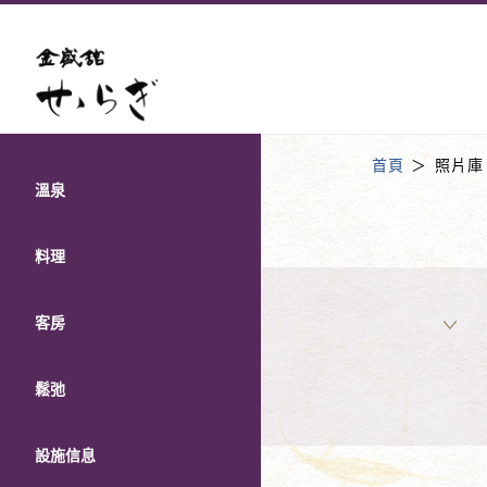
首頁
照片庫
溫泉
料理
客房
鬆弛
設施信息