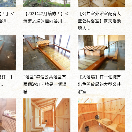
續約！】＜
【2021年7月續約！】＜
【公共室外浴室配有大
谷川
…
清流之湯＞面向谷川
…
型公共浴室】露天浴池
讓人
…
月續訂！】
“浴室”每個公共浴室有
【大浴場】在一個擁有
…
兩個浴缸。這是一個溫
出色開放感的大型公共
暖
…
浴室
…