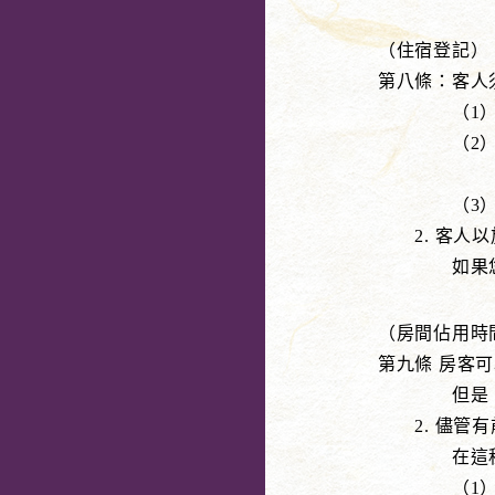
（住宿登記）
第八條：客人
（1）客人
（2）對於
（應日本
（3）其他
2. 客人以
如果您希望
（房間佔用時
第九條 房客
但是，如果
2. 儘管有
在這種情況
（1）1小