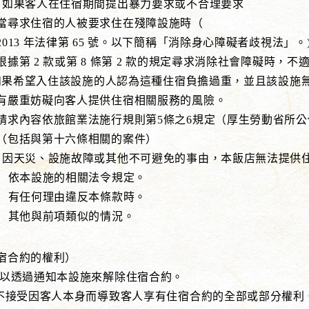
客人在住宿期間提出暴力要求或不合理要求
宿的人被要求住在殘障設施時（
法律第 65 號。以下簡稱「消除身心障礙者歧視法」。)
款或第 8 條第 2 款的規定尋求消除社會障礙時，不
希望入住該設施的人認為這種住宿負擔過重，並且該設施無
礙向客人提供住宿相關服務的風險。
旅館業法施行規則第5條之6規定（厚生勞動省所公
第十六條相關的案件）
災、設施故障或其他不可避免的事由，本飯店無法提供
本設施的相關法令規定。
任何理由違反本條款時。
他與前項類似的情況。
宿合約的權利）
可以透過通知本設施來解除住宿合約。
接受因客人本身而導致客人享有住宿合約的全部或部分權利