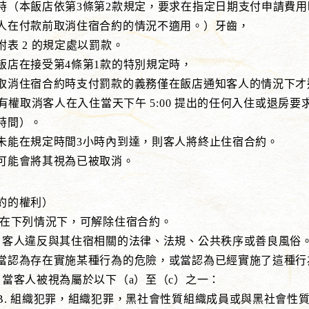
飯店依第3條第2款規定，要求在指定日期支付申請費用
款前取消住宿合約的情況不適用。）牙齒，
2 的規定處以罰款。
接受第4條第1款的特別規定時，
宿合約時支付罰款的義務僅在飯店通知客人的情況下才
有權取消客人在入住當天下午 5:00 提出的任何入住或退房
時間）。
規定時間3小時內到達，則客人將終止住宿合約。
會將其視為已被取消。
約的權利）
施在下列情況下，可解除住宿合約。
違反與其住宿相關的法律、法規、公共秩序或善良風俗
實施某種行為的危險，或當認為已經實施了這種行
人被視為屬於以下（a）至（c）之一：
犯罪，組織犯罪，黑社會性質組織成員或與黑社會性質組