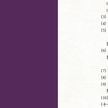
(b) 法
(c) 其
（3）住宿
（4）住宿
（5）住宿
（如果客人
這不包括根
（6）客人
旅館業法施
（包括厚生
（7）因災
（8）依本
（9）禁止
禁止攜帶物
（10）有
（十一）其