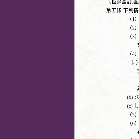
（拒絕簽訂酒
第五條 下列
（1）當住
（2）當飯
（3）如果
當認為某
（4）當尋
（a）關於防
第二條第二
（一）第十
黑社會組
(b) 法人
(c) 其
（5）住宿
（6）如果希
有特定傳染