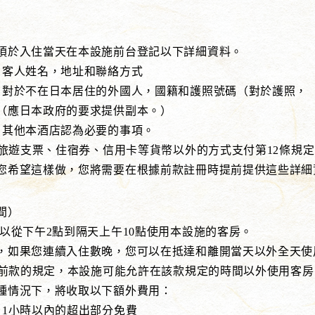
須於入住當天在本設施前台登記以下詳細資料。
姓名，地址和聯絡方式
不在日本居住的外國人，國籍和護照號碼（對於護照，
政府的要求提供副本。）
本酒店認為必要的事項。
旅遊支票、住宿券、信用卡等貨幣以外的方式支付第12條規
這樣做，您將需要在根據前款註冊時提前提供這些詳細
間）
可以從下午2點到隔天上午10點使用本設施的客房。
您連續入住數晚，您可以在抵達和離開當天以外全天使
前款的規定，本設施可能允許在該款規定的時間以外使用客房
下，將收取以下額外費用：
時以內的超出部分免費