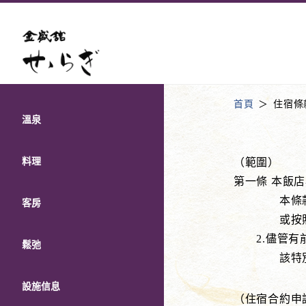
首頁
住宿條
溫泉
料理
（範圍）
第一條 本飯
本條款未盡
客房
或按照普
2.儘管有前
鬆弛
該特別規
設施信息
（住宿合約申