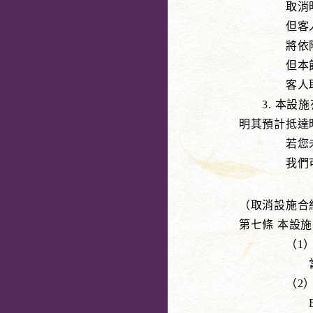
取消時（本
但客人在付
將依附表 
但本飯店在
客人取消住
3. 本設施
明其預計抵達
若您未能在
我們可能
（取消設施合
第七條 本設
（1）客人
當認為存在
（2）當客
B. 組織