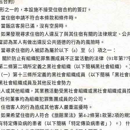
店合約）
情形之一的，本設施不接受住宿合約的簽訂。
宿申請不符合本條款和條件時。
店客房已滿，沒有空房時。
發現尋求住宿的人違反了與其住宿有關的法律規定、公共
人有做出違反公共道德的行為的風險時。
求住宿的人被認為屬於以下（a）至（c）項之一：
止有組織犯罪集團成員不正當活動的法律（91年第77
項所定義之黑社會組織（以下簡稱黑社會組織）。），
三條所定義的黑社會組織成員（以下簡稱「黑社會組織
織成員及其他反社會勢力
或其他組織，其業務活動受黑社會組織或黑社會組織成員
任何董事均為組織犯罪集團成員的公司。
客人的行為造成其他客人嚴重滋擾時。
望住宿的人符合《旅館業法》第4-2條第1款第2項的規
病的患者（以下簡稱「特定傳染病患者」）。） 什