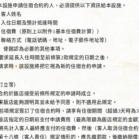
與本設施申請住宿合約的人，必須提供以下資訊給本設施。
人姓名
日期及預計抵達時間
費（原則上以附件1基本住宿費計算））
方式（電話號碼，地址，電子郵件地址等）
認為必要的其他事項。
要求延長入住時間至前條第2款規定的日期之後，
，該設施將把它視為新的住宿合約申請。
訂立等）
合約於飯店接受前條所規定的申請時成立。
能夠證明其並未給予同意，則不適用此規定。
前項規定簽訂了住宿合約時，請享有住宿期間（超過3天時為
定的日期前支付申請費用（最高限額為飯店規定的金額
將先計入客人最終應支付的住宿費，然後（客人取消住宿合約
條（客人責任）規定情形的，應先繳罰款，後繳納賠償