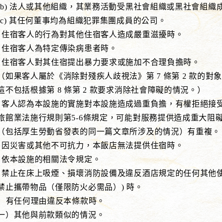
人或其他組織，其業務活動受黑社會組織或黑社會組織成
任何董事均為組織犯罪集團成員的公司。
客人的行為對其他住宿客人造成嚴重滋擾時。
客人為特定傳染病患者時。
客人對其住宿提出暴力要求或施加不合理負擔時。
屬於《消除對殘疾人歧視法》第 7 條第 2 款的對象
據第 8 條第 2 款要求消除社會障礙的情況。）
認為本設施的實施對本設施造成過重負擔，有權拒絕接受
行規則第5-6條規定，可能對服務提供造成重大阻礙
勞動省發表的同一篇文章所涉及的情況）有重複。
害或其他不可抗力，本飯店無法提供住宿時。
設施的相關法令規定。
在床上吸煙、損壞消防設備及違反酒店規定的任何其他使
品（僅限防火必需品）) 時。
任何理由違反本條款時。
他與前款類似的情況。