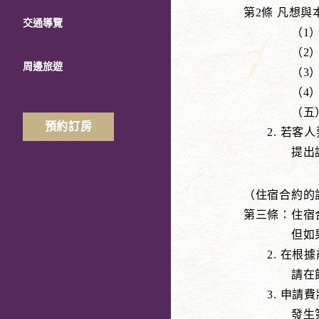
第2條 凡想
交通導覽
（1）客
（2）入住
周邊旅遊
（3）住宿
（4）聯絡
（五）使館
預約訂房
2. 若客人
提出請求時
（住宿合約的
第三條：住宿
但如果飯店
2. 在根據
請在飯店指
3. 申請費
發生第十八