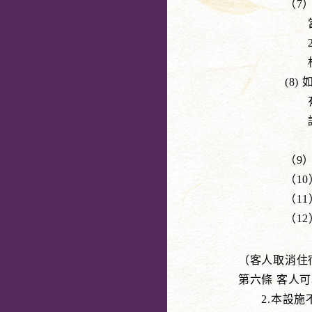
（7）如果
當尋求住
2013 年
根據第 2 
(8) 如果
有嚴重妨
請求內容依
（包括與
（9）因天
（10）依
（11）有
（12）其
（客人取消住
第六條 客人
2.本設施不