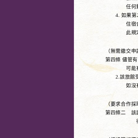
任何剩餘金
4. 如果第
住宿合約將
此規定僅在
（無需繳交申
第四條 儘管
可能有特
2.該旅館受
如沒有訂明
（要求合作採
第四條二 該
得依第四