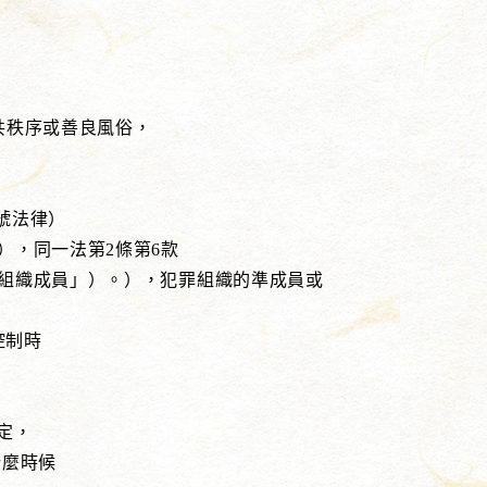
秩序或善良風俗，
號法律）
同一法第2條第6款
成員」）。），犯罪組織的準成員或
控制時
定，
麼時候