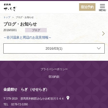
宿泊予約
MENU
トップ
ブログ・お知らせ
ブログ・お知らせ
2016/03/31
ブログ
～谷川温泉と周辺のお花見情報～
プライバシーポリシー
宿泊約款
金盛館せゝらぎ （せせらぎ）
〒
379-1619
群馬県利根郡みなかみ町谷川５４４
TEL
0278-72-3260