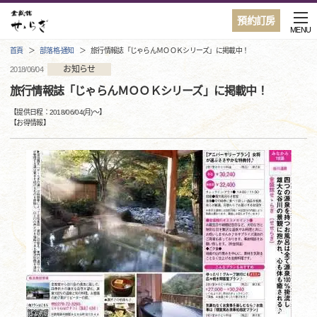
預約訂房
MENU
首頁
部落格·通知
旅行情報誌「じゃらんＭＯＯＫシリーズ」に掲載中！
お知らせ
2018/06/04
旅行情報誌「じゃらんＭＯＯＫシリーズ」に掲載中！
【提供日程：
2018/06/04(月)
〜】
【
お得情報
】