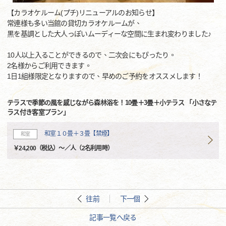
【カラオケルーム(プチ)リニューアルのお知らせ】
常連様も多い当館の貸切カラオケルームが、
黒を基調とした大人っぽいムーディーな空間に生まれ変わりました♪
10人以上入ることができるので、二次会にもぴったり。
2名様からご利用できます。
1日1組様限定となりますので、早めのご予約をオススメします！
テラスで季節の風を感じながら森林浴を！10畳＋3畳＋小テラス 「小さなテ
ラス付き客室プラン」
和室１０畳＋３畳【禁煙】
和室
￥24,200（税込）～／人（2名利用時）
往前
下一個
記事一覧へ戻る