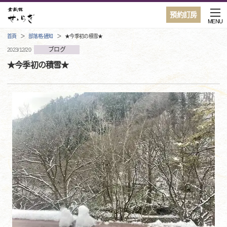
預約訂房
MENU
首頁
部落格·通知
★今季初の積雪★
ブログ
2023/12/20
★今季初の積雪★