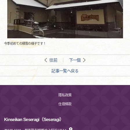
今季初めての積雪の様子です！
往前
下一個
記事一覧へ戻る
隱私政策
住宿條款
Kinseikan Seseragi（Seseragi）