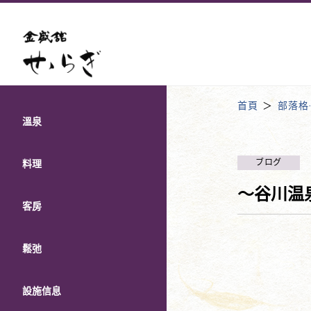
首頁
部落格
溫泉
ブログ
料理
～谷川温
客房
鬆弛
設施信息