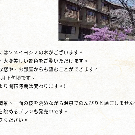
にはソメイヨシノの木がございます。
、大変美しい景色をご覧いただけます。
な窓や、お部屋からも望むことができます。
4月下旬頃です。
より開花時期は変わります。）
情景、一面の桜を眺めながら温泉でのんびりと過ごしません
を眺めるプランも発売中です。
クください。