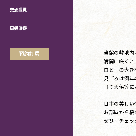
交通導覽
周邊旅遊
当館の敷地内
預約訂房
満開に咲くと
ロビーの大き
見ごろは例年
（※天候等に
日本の美しい
お部屋から桜
ぜひ、チェッ