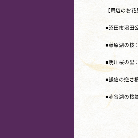
【周辺のお花
■沼田市沼田
■藤原湖の桜
■明川桜の里
■謙信の逆さ
■赤谷湖の桜