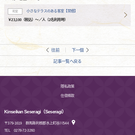
小さなテラスのある客室【禁煙】
和室
￥23,100（税込）～／人（2名利用時）
往前
下一個
記事一覧へ戻る
隱私政策
住宿條款
Kinseikan Seseragi（Seseragi）
〒
379-1619
群馬縣利根郡水上町谷川544
TEL
0278-72-3260