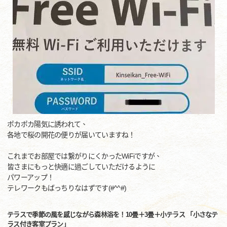
ポカポカ陽気に誘われて、
各地で桜の開花の便りが届いていますね！
これまでお部屋では繋がりにくかったWiFiですが、
皆さまにもっと快適に過ごしていただけるように
パワーアップ！
テレワークもばっちりなはずです(#^^#)
テラスで季節の風を感じながら森林浴を！10畳＋3畳＋小テラス 「小さなテ
ラス付き客室プラン」