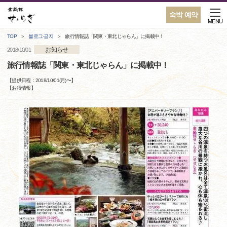
숙박 예약
MENU
TOP
블로그·공지
旅行情報誌「関東・東北じゃらん」に掲載中！
お知らせ
2018/10/01
旅行情報誌「関東・東北じゃらん」に掲載中！
【提供日程：
2018/10/01(月)
〜】
【
お得情報
】