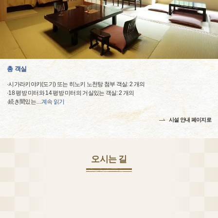
총 객실
·시가라키야키(도기) 또는 히노키 노천탕 첨부 객실: 2 개의
·18 평방 미터와 14 평방 미터의 거실있는 객실: 2 개의
·続き間있는
…
계속 읽기
시설 안내 페이지로
오시는 길