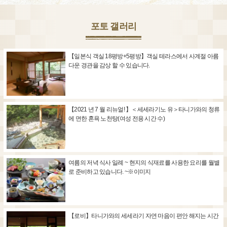
포토 갤러리
【일본식 객실 18평방+5평방】객실 테라스에서 사계절 아름
다운 경관을 감상 할 수 있습니다.
【2021 년 7 월 리뉴얼! 】＜세세라기노 유＞타니가와의 청류
에 면한 혼욕 노천탕(여성 전용 시간 수)
여름의 저녁 식사 일례 ~ 현지의 식재료를 사용한 요리를 월별
로 준비하고 있습니다. ~※이미지
【로비】타니가와의 세세라기 자연 마음이 편안 해지는 시간