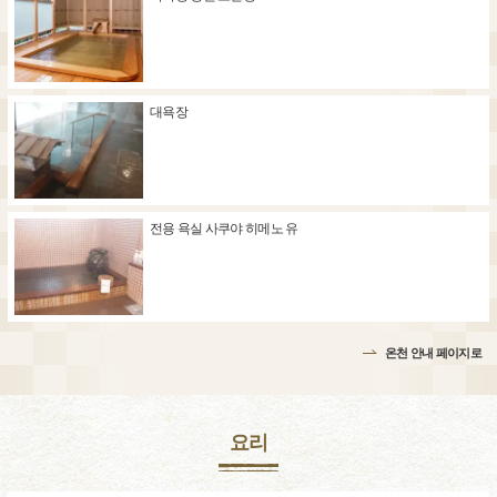
대욕장
전용 욕실 사쿠야 히메노 유
온천 안내 페이지로
요리