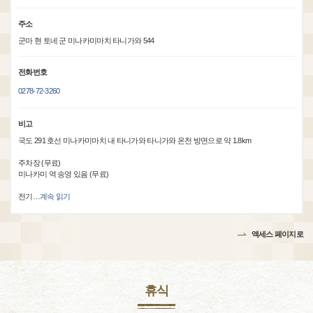
주소
군마 현 토네 군 미나카미마치 타니가와 544
전화번호
0278-72-3260
비고
국도 291 호선 미나카미마치 내 타니가와 타니가와 온천 방면으로 약 1.8km
주차장 (무료)
미나카미 역 송영 있음 (무료)
전기
…
계속 읽기
액세스 페이지로
휴식