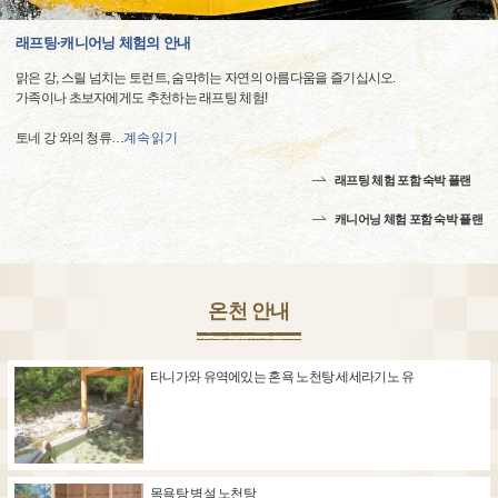
래프팅·캐니어닝 체험의 안내
맑은 강, 스릴 넘치는 토런트, 숨막히는 자연의 아름다움을 즐기십시오.
가족이나 초보자에게도 추천하는 래프팅 체험!
토네 강 와의 청류
…
계속 읽기
래프팅 체험 포함 숙박 플랜
캐니어닝 체험 포함 숙박 플랜
온천 안내
타니가와 유역에있는 혼욕 노천탕 세세라기노 유
목욕탕 병설 노천탕