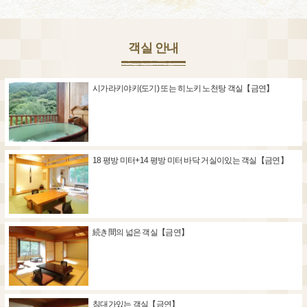
객실 안내
시가라키야키(도기) 또는 히노키 노천탕 객실【금연】
18 평방 미터+14 평방 미터 바닥 거실이있는 객실【금연】
続き間의 넓은 객실【금연】
침대가있는 객실【금연】