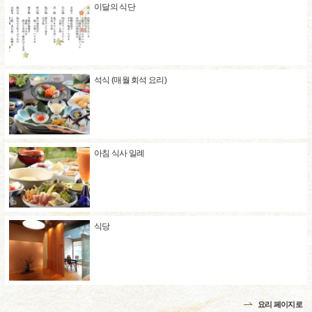
이달의 식단
석식 (매월 회석 요리)
아침 식사 일례
식당
요리 페이지로