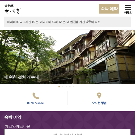
숙박 예약
MENU
네리마 IC 약 1 시간 40 분, 미나카미 IC 약 12 분. 네 원천을 가진 湯守의 숙소
네 원천 걸쳐 개수대
0278-72-3260
오시는 방법
숙박 예약
체크인-체크아웃