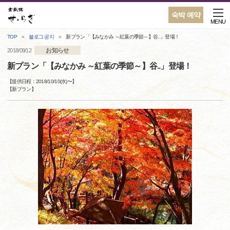
숙박 예약
MENU
TOP
블로그·공지
新プラン「【みなかみ ～紅葉の季節～】谷..」登場！
お知らせ
2018/09/12
新プラン「【みなかみ ～紅葉の季節～】谷..」登場！
【提供日程：
2018/10/10(水)
〜】
【
新プラン
】