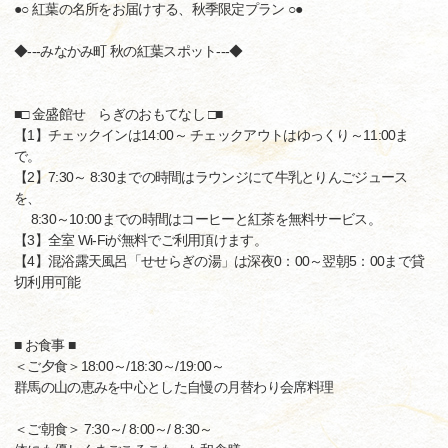
●○ 紅葉の名所をお届けする、秋季限定プラン ○●
◆---みなかみ町 秋の紅葉スポット---◆
■□ 金盛館せゝらぎのおもてなし □■
【1】チェックインは14:00～ チェックアウトはゆっくり～11:00ま
で。
【2】7:30～ 8:30までの時間はラウンジにて牛乳とりんごジュース
を、
8:30～10:00までの時間はコーヒーと紅茶を無料サービス。
【3】全室 Wi-Fiが無料でご利用頂けます。
【4】混浴露天風呂「せせらぎの湯」は深夜0：00～翌朝5：00まで貸
切利用可能
■ お食事 ■
＜ご夕食＞18:00～/18:30～/19:00～
群馬の山の恵みを中心とした自慢の月替わり会席料理
＜ご朝食＞ 7:30～/ 8:00～/ 8:30～