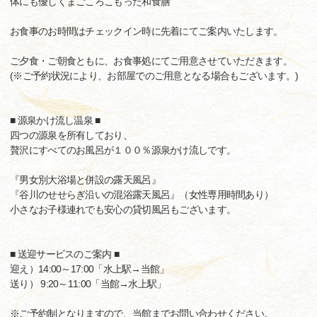
体にも優しくまごころこもった和食膳
お食事のお時間はチェックイン時に先着にてご案内いたします。
ご夕食・ご朝食ともに、お食事処にてご用意させていただきます。
(※ご予約状況により、お部屋でのご用意となる場合もございます。)
■ 源泉かけ流し温泉 ■
四つの源泉を所有しており、
贅沢にすべてのお風呂が１００％源泉かけ流しです。
『男女別大浴場と併設の露天風呂』
『谷川のせせらぎ沿いの混浴露天風呂』（女性専用時間あり）
小さなお子様連れでも安心の貸切風呂もございます。
■ 送迎サービスのご案内 ■
迎え）14:00～17:00「水上駅→当館」
送り） 9:20～11:00「当館→水上駅」
※ご予約制となりますので、当館までお問い合わせください。