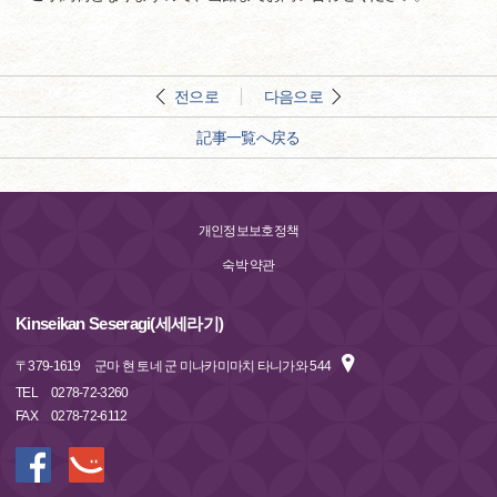
전으로
다음으로
記事一覧へ戻る
개인정보보호정책
숙박 약관
Kinseikan Seseragi(세세라기)
〒
379-1619
군마 현 토네 군 미나카미마치 타니가와 544
TEL
0278-72-3260
FAX
0278-72-6112