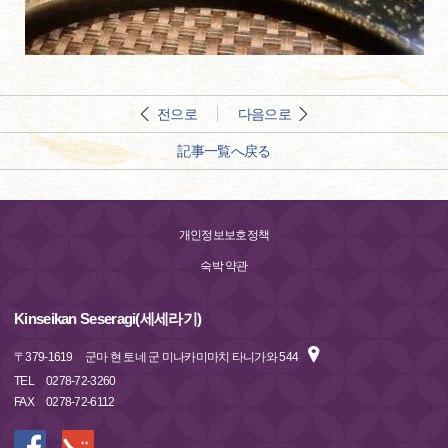
전으로
다음으로
記事一覧へ戻る
개인정보보호정책
숙박 약관
Kinseikan Seseragi(세세라기)
〒
379-1619
군마 현 토네 군 미나카미마치 타니가와 544
TEL
0278-72-3260
FAX
0278-72-6112