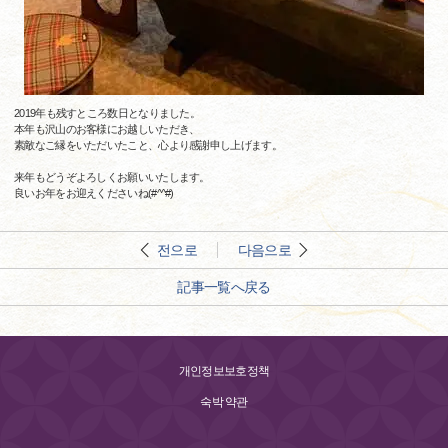
2019年も残すところ数日となりました。
本年も沢山のお客様にお越しいただき、
素敵なご縁をいただいたこと、心より感謝申し上げます。
来年もどうぞよろしくお願いいたします。
良いお年をお迎えくださいね(#^^#)
전으로
다음으로
記事一覧へ戻る
개인정보보호정책
숙박 약관