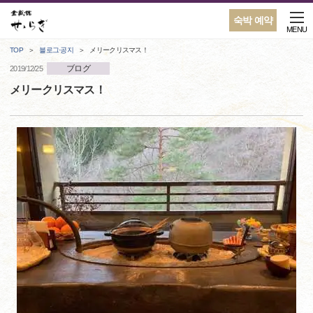
숙박 예약
MENU
TOP
블로그·공지
メリークリスマス！
ブログ
2019/12/25
メリークリスマス！