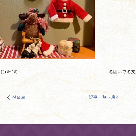
(#^^#)
冬囲いで冬支
전으로
記事一覧へ戻る