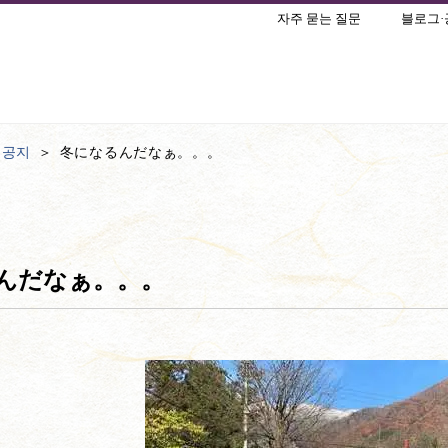
자주 묻는 질문
블로그·
·공지
冬になるんだなぁ。。。
んだなぁ。。。