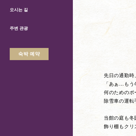
오시는 길
주변 관광
숙박 예약
先日の通勤時
「あぁ…もう
何のためのポ
除雪車の運転
当館の庭も冬
飾り棚もクリ