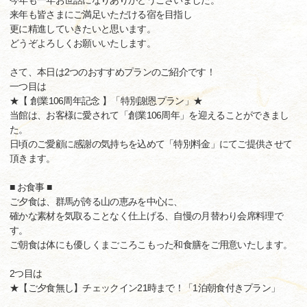
今年も一年お世話になりありがとうございました。
来年も皆さまにご満足いただける宿を目指し
更に精進していきたいと思います。
どうぞよろしくお願いいたします。
さて、本日は2つのおすすめプランのご紹介です！
一つ目は
★【 創業106周年記念 】「特別謝恩プラン」★
当館は、お客様に愛されて「創業106周年」を迎えることができまし
た。
日頃のご愛顧に感謝の気持ちを込めて「特別料金」にてご提供させて
頂きます。
■ お食事 ■
ご夕食は、群馬が誇る山の恵みを中心に、
確かな素材を気取ることなく仕上げる、自慢の月替わり会席料理で
す。
ご朝食は体にも優しくまごころこもった和食膳をご用意いたします。
2つ目は
★【ご夕食無し】チェックイン21時まで！「1泊朝食付きプラン」