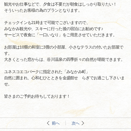
観光やお仕事などで、夕食は不要だが朝食はしっかり取りたい！
そういったお客様の為のプランとなります。
チェックインも21時まで可能でございますので、
みなかみ観光や、スキーに行った後の宿泊にお勧めです♪
サービスで夜食に「一口いなり」をご用意させていただきます。
お部屋は10畳の和室に3畳の小部屋、小さなテラスの付いたお部屋で
す。
大きくとった窓からは、谷川温泉の四季折々の自然が堪能できます。
ユネスコエコパークに指定された「みなかみ町」
自然に囲まれ、心和むひとときを金盛館せゝらぎでお過ごし下さいま
せ。
皆さまのご予約お待ちしております！
前へ
次へ