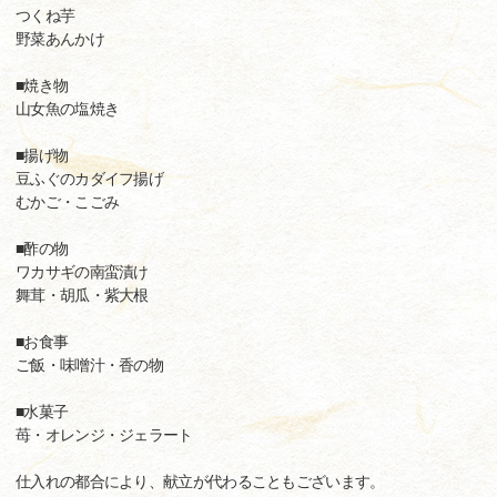
つくね芋
野菜あんかけ
■焼き物
山女魚の塩焼き
■揚げ物
豆ふぐのカダイフ揚げ
むかご・こごみ
■酢の物
ワカサギの南蛮漬け
舞茸・胡瓜・紫大根
■お食事
ご飯・味噌汁・香の物
■水菓子
苺・オレンジ・ジェラート
仕入れの都合により、献立が代わることもございます。