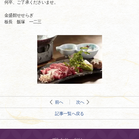
何卒、ご了承くださいませ。
金盛館せせらぎ
板長 飯塚 一二三
前へ
次へ
記事一覧へ戻る