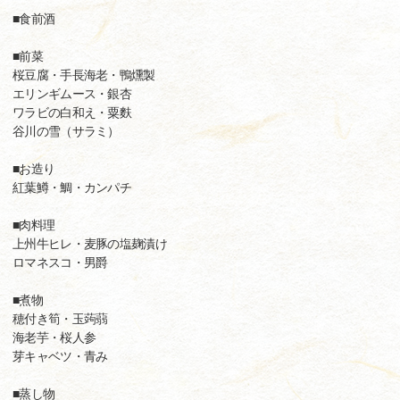
■食前酒
■前菜
桜豆腐・手長海老・鴨燻製
エリンギムース・銀杏
ワラビの白和え・粟麩
谷川の雪（サラミ）
■お造り
紅葉鱒・鯛・カンパチ
■肉料理
上州牛ヒレ・麦豚の塩麹漬け
ロマネスコ・男爵
■煮物
穂付き筍・玉蒟蒻
海老芋・桜人参
芽キャベツ・青み
■蒸し物