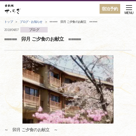
宿泊予約
MENU
トップ
ブログ・お知らせ
===== 卯月 ご夕食のお献立 =====
ブログ
2018/04/07
===== 卯月 ご夕食のお献立 =====
～ 卯月 ご夕食のお献立 ～