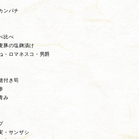
カンパチ
べ比べ
麦豚の塩麹漬け
ね・ロマネスコ・男爵
穂付き筍
参
青み
プ
実・サンザシ