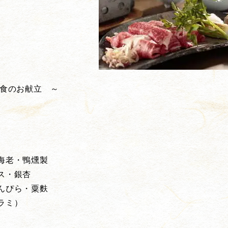
夕食のお献立 ～
海老・鴨燻製
ス・銀杏
んぴら・粟麩
ラミ）