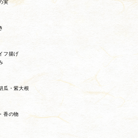
の実
き
イフ揚げ
み
胡瓜・紫大根
・香の物