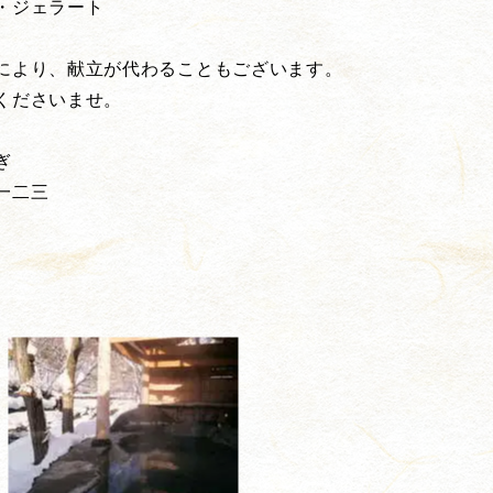
・ジェラート
により、献立が代わることもございます。
くださいませ。
ぎ
一二三