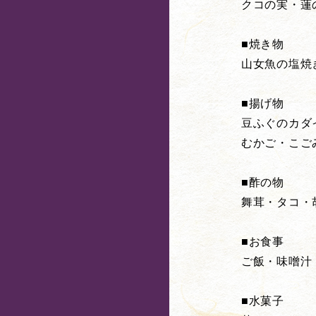
クコの実・蓮
■焼き物
山女魚の塩焼
■揚げ物
豆ふぐのカダ
むかご・こご
■酢の物
舞茸・タコ・
■お食事
ご飯・味噌汁
■水菓子