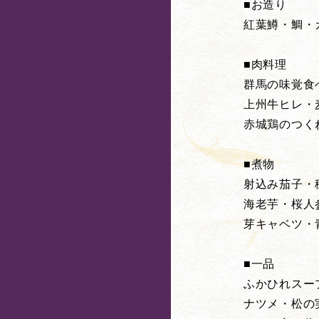
■お造り
紅葉鱒・鯛・
■肉料理
群馬の味覚食
上州牛ヒレ・
赤城鶏のつく
■煮物
射込み茄子・
海老芋・桜人
芽キャベツ・
■一品
ふかひれスー
ナツメ・松の