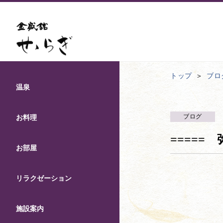
トップ
ブロ
温泉
ブログ
お料理
=====
お部屋
リラクゼーション
施設案内