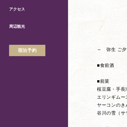
アクセス
周辺観光
～ 弥生 ご
宿泊予約
■食前酒
■前菜
桜豆腐・手長
エリンギムー
ヤーコンのき
谷川の雪（サ