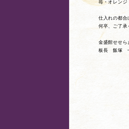
苺・オレンジ
仕入れの都合
何卒、ご了承
金盛館せせら
板長 飯塚 