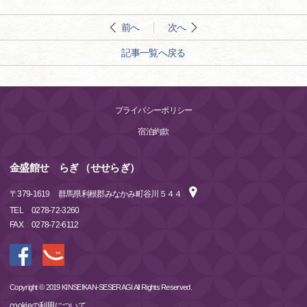
前へ
次へ
記事一覧へ戻る
プライバシーポリシー
宿泊約款
金盛館せゝらぎ （せせらぎ）
〒
379-1619
群馬県利根郡みなかみ町谷川５４４
TEL
0278-72-3260
FAX
0278-72-6112
Copyright © 2019 KINSEIKAN-SESERAGI All Rights Reserved.
cookieの利用について