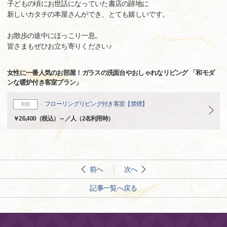
子どもの頃にお世話になっていた書店の跡地に
新しいカタチの本屋さんができ、とても嬉しいです。
お散歩の途中にほっこり一息。
皆さまもぜひお立ち寄りください♪
女性に一番人気のお部屋！ガラスの洗面台やおしゃれなリビング 「和モダ
ンな暖炉付き客室プラン」
フローリングリビング付き客室【禁煙】
和室
￥26,400（税込）～／人（2名利用時）
前へ
次へ
記事一覧へ戻る