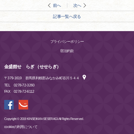
前へ
次へ
記事一覧へ戻る
プライバシーポリシー
宿泊約款
金盛館せゝらぎ （せせらぎ）
〒
379-1619
群馬県利根郡みなかみ町谷川５４４
TEL
0278-72-3260
FAX
0278-72-6112
Copyright © 2019 KINSEIKAN-SESERAGI All Rights Reserved.
cookieの利用について