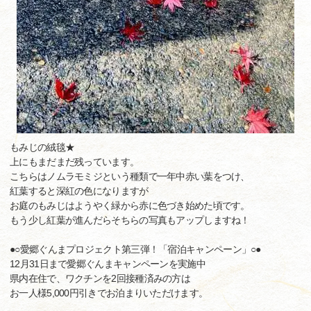
もみじの絨毯★
上にもまだまだ残っています。
こちらはノムラモミジという種類で一年中赤い葉をつけ、
紅葉すると深紅の色になりますが
お庭のもみじはようやく緑から赤に色づき始めた頃です。
もう少し紅葉が進んだらそちらの写真もアップしますね！
●○愛郷ぐんまプロジェクト第三弾！「宿泊キャンペーン」○●
12月31日まで愛郷ぐんまキャンペーンを実施中
県内在住で、ワクチンを2回接種済みの方は
お一人様5,000円引きでお泊まりいただけます。