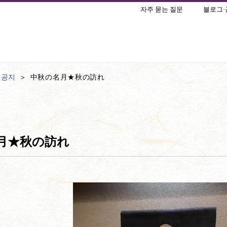
자주 묻는 질문
블로그·
·공지
中秋の名月★秋の訪れ
月★秋の訪れ