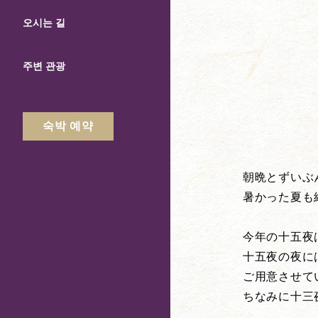
오시는 길
주변 관광
숙박 예약
朝晩とずいぶ
暑かった夏も
今年の十五夜
十五夜の夜に
ご用意させて
ちなみに十三夜