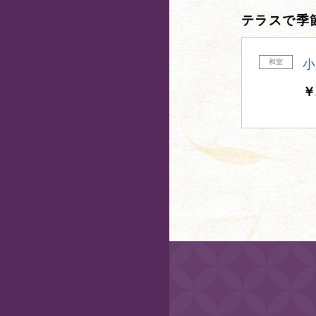
テラスで季
小
和室
￥