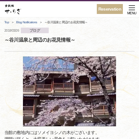
Reservation
MENU
Top
Blog·Notifications
～谷川温泉と周辺のお花見情報～
ブログ
2018/03/26
～谷川温泉と周辺のお花見情報～
当館の敷地内にはソメイヨシノの木がございます。