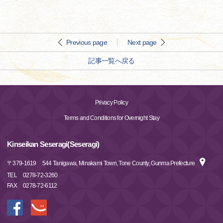
Previous page
Next page
記事一覧へ戻る
Privacy Policy
Terms and Conditions for Overnight Stay
Kinseikan Seseragi(Seseragi)
〒
379-1619
544 Tanigawa, Minakami Town, Tone County, Gunma Prefecture
TEL
0278-72-3260
FAX
0278-72-6112