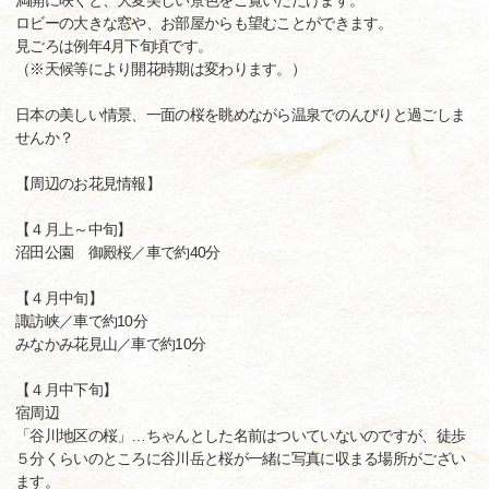
満開に咲くと、大変美しい景色をご覧いただけます。
ロビーの大きな窓や、お部屋からも望むことができます。
見ごろは例年4月下旬頃です。
（※天候等により開花時期は変わります。）
日本の美しい情景、一面の桜を眺めながら温泉でのんびりと過ごしま
せんか？
【周辺のお花見情報】
【４月上～中旬】
沼田公園 御殿桜／車で約40分
【４月中旬】
諏訪峡／車で約10分
みなかみ花見山／車で約10分
【４月中下旬】
宿周辺
「谷川地区の桜」…ちゃんとした名前はついていないのですが、徒歩
５分くらいのところに谷川岳と桜が一緒に写真に収まる場所がござい
ます。