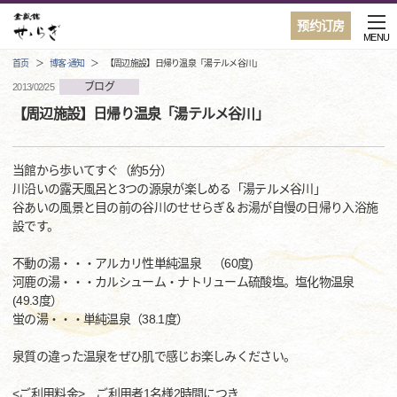
预约订房
MENU
首页
博客·通知
【周辺施設】日帰り温泉「湯テルメ谷川」
ブログ
2013/02/25
【周辺施設】日帰り温泉「湯テルメ谷川」
当館から歩いてすぐ（約5分）
川沿いの露天風呂と3つの源泉が楽しめる「湯テルメ谷川」
谷あいの風景と目の前の谷川のせせらぎ＆お湯が自慢の日帰り入浴施
設です。
不動の湯・・・アルカリ性単純温泉 （60度)
河鹿の湯・・・カルシューム・ナトリューム硫酸塩。塩化物温泉
(49.3度）
蛍の湯・・・単純温泉（38.1度）
泉質の違った温泉をぜひ肌で感じお楽しみください。
<ご利用料金> ご利用者1名様2時間につき