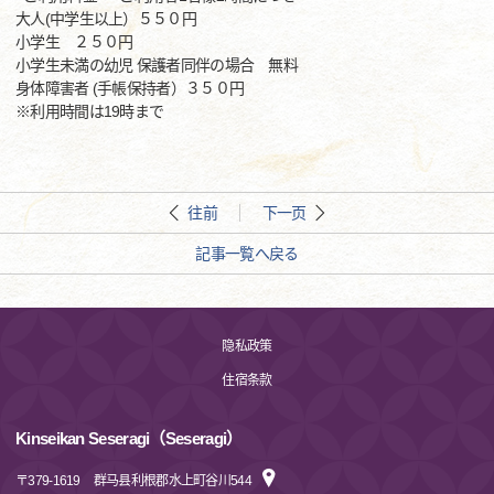
大人(中学生以上）５５０円
小学生 ２５０円
小学生未満の幼児 保護者同伴の場合 無料
身体障害者 (手帳保持者）３５０円
※利用時間は19時まで
往前
下一页
記事一覧へ戻る
隐私政策
住宿条款
Kinseikan Seseragi（Seseragi）
〒
379-1619
群马县利根郡水上町谷川544