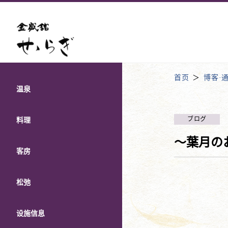
首页
博客·
温泉
ブログ
料理
～葉月の
客房
松弛
设施信息