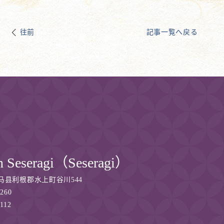
往前
記事一覧へ戻る
n Seseragi（Seseragi）
马县利根郡水上町谷川544
3260
6112