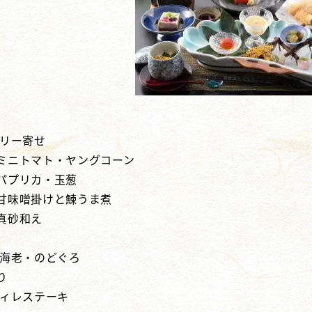
ゼリー寄せ
ミニトマト・ヤングコーン
パプリカ・玉葱
甘味噌掛けと鰊うま煮
真砂和え
ン海老・のどぐろ
り
フィレステーキ