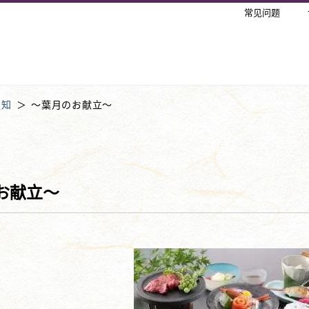
常见问题
通知
～葉月のお献立～
お献立～