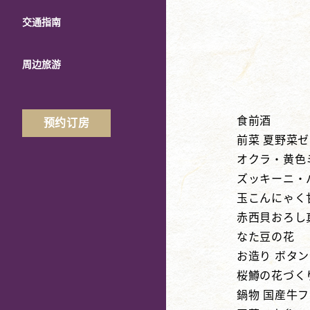
交通指南
周边旅游
食前酒
预约订房
前菜 夏野菜
オクラ・黄色
ズッキーニ・
玉こんにゃく
赤西貝おろし
なた豆の花
お造り ボタ
桜鱒の花づく
鍋物 国産牛