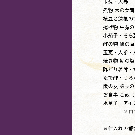
玉葱・人参
煮物 木の葉
枝豆と蓮根の
揚げ物 牛蒡
小茄子・そら
酢の物 鯵の
玉葱・人参・
焼き物 鮎の
酢どり茗荷・
たで酢・うる
飯の友 板長
お食事 ご飯
水菓子 ア
メロ
※仕入れの都