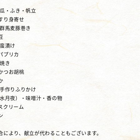
南瓜・ふき・帆立
すり身寄せ
の群馬麦豚巻き
豆
南蛮漬け
パプリカ
塩焼き
かつお胡桃
か
の手作りふりかけ
（水月夜）・味噌汁・香の物
イスクリーム
ン
合により、献立が代わることもございます。