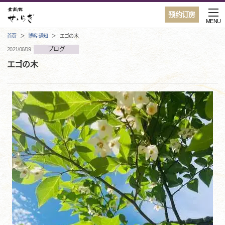
预约订房
MENU
首页
博客·通知
エゴの木
ブログ
2021/06/09
エゴの木