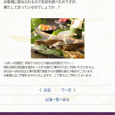
お客様に尋ねられるので名前を調べたのですが、
果たして合っているのでしょうか…？
◇5月・6月限定！訳ありでおひとり様3,000円割引プラン ◇
現在お庭の混浴露天風呂せゝらぎの湯が工事中のためご利用いただけません。
5月1日～6月20日は工事の影響で客室からの景観を損なう場合がございます。
お客様にはご不便をおかけいたしますが、ご了承の上ご予約くださいませ。
往前
下一页
記事一覧へ戻る