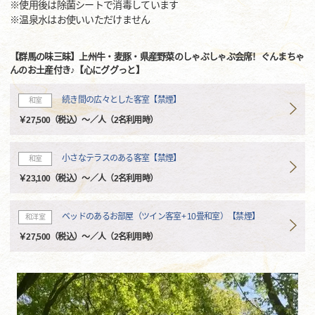
※使用後は除菌シートで消毒しています
※温泉水はお使いいただけません
【群馬の味三昧】上州牛・麦豚・県産野菜のしゃぶしゃぶ会席！ぐんまちゃ
んのお土産付き♪【心にググっと】
続き間の広々とした客室【禁煙】
和室
￥27,500（税込）～／人（2名利用時）
小さなテラスのある客室【禁煙】
和室
￥23,100（税込）～／人（2名利用時）
ベッドのあるお部屋（ツイン客室+ 10畳和室）【禁煙】
和洋室
￥27,500（税込）～／人（2名利用時）