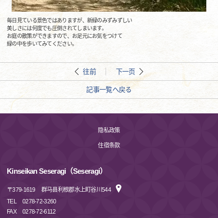
毎日見ている景色ではありますが、新緑のみずみずしい
美しさには何度でも圧倒されてしまいます。
お庭の散策ができますので、お足元にお気をつけて
緑の中を歩いてみてください。
往前
下一页
記事一覧へ戻る
隐私政策
住宿条款
Kinseikan Seseragi（Seseragi）
〒
379-1619
群马县利根郡水上町谷川544
TEL
0278-72-3260
FAX
0278-72-6112