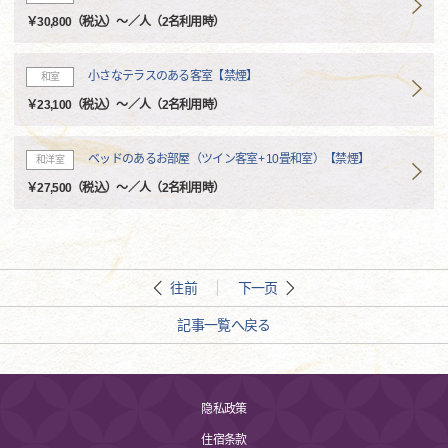
￥30,800（税込）～／人（2名利用時）
小さなテラスのある客室【禁煙】
和室
￥23,100（税込）～／人（2名利用時）
ベッドのあるお部屋（ツイン客室+ 10畳和室）【禁煙】
和洋室
￥27,500（税込）～／人（2名利用時）
往前
下一页
記事一覧へ戻る
隐私政策
住宿条款