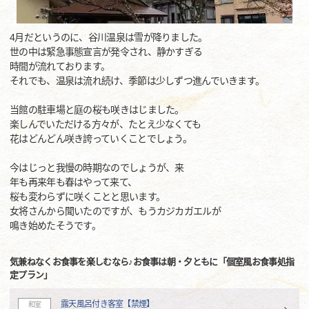
4月だというのに、谷川温泉は雪が降りました。
世の中は緊急事態宣言が発令され、静かすぎる
時間が流れております。
それでも、温泉は流れ続け、季節は少しずつ進んでいきます。
当館の駐車場と庭の桜も咲きはじました。
楽しんでいただける方々が、たとえ少なくても
花はどんどん咲き誇っていくことでしょう。
今はじっと我慢の時期なのでしょうが、来
年も再来年も春はやって来て、
桜も変わらずに咲くことと思います。
女将さんから聞いたのですが、もうカジカガエルが
鳴き始めたそうです。
気兼ねなくお食事を楽しむなら♪お食事は朝・夕ともに「個室風お食事処指
定プラン」
露天風呂付き客室【禁煙】
和室