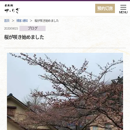
预约订房
MENU
首页
博客·通知
桜が咲き始めました
ブログ
2020/04/15
桜が咲き始めました