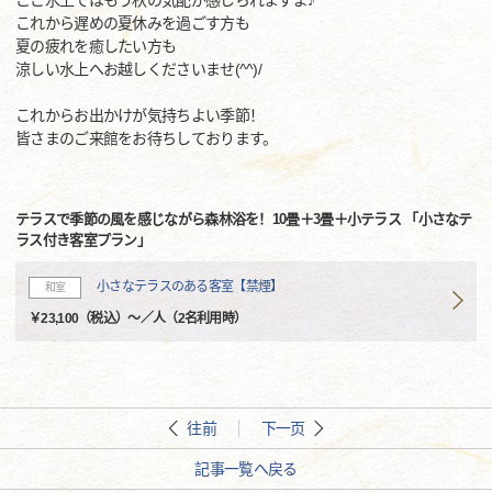
ここ水上ではもう秋の気配が感じられますよ♪
これから遅めの夏休みを過ごす方も
夏の疲れを癒したい方も
涼しい水上へお越しくださいませ(^^)/
これからお出かけが気持ちよい季節！
皆さまのご来館をお待ちしております。
テラスで季節の風を感じながら森林浴を！10畳＋3畳＋小テラス 「小さなテ
ラス付き客室プラン」
小さなテラスのある客室【禁煙】
和室
￥23,100（税込）～／人（2名利用時）
往前
下一页
記事一覧へ戻る