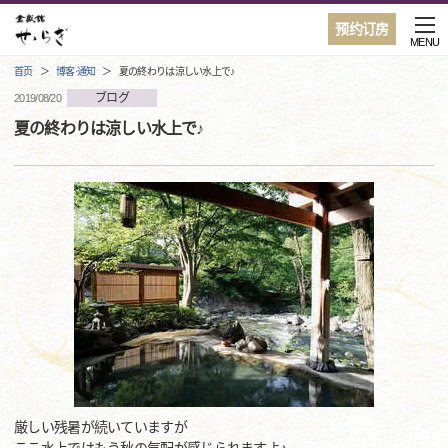
预约订房
MENU
首页
博客·通知
夏の終わりは涼しい水上で♪
ブログ
2019/08/20
夏の終わりは涼しい水上で♪
厳しい残暑が続いていますが