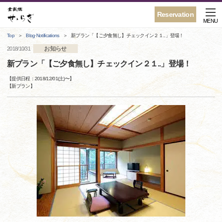
Reservation
MENU
Top
Blog·Notifications
新プラン「【ご夕食無し】チェックイン２１..」登場！
お知らせ
2018/10/31
新プラン「【ご夕食無し】チェックイン２１..」登場！
【提供日程：
2018/12/01(土)
〜】
【
新プラン
】