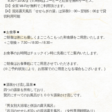
8:30～10:00までの時間はコーヒーと紅茶を無料サービス。
【3】全室 Wi-Fiが無料でご利用頂けます。
【4】混浴露天風呂「せせらぎの湯」は深夜0：00～翌朝5：00まで貸
切利用可能
■ お食事 ■
ご朝食は体にも優しくまごころこもった和食膳をご用意いたします。
＜ご朝食＞ 7:30～/ 8:00～/ 8:30～
お食事のお時間はチェックイン時に先着にてご案内いたします。
ご朝食はお食事処にてご用意させていただきます。
(※ご予約状況により、お部屋でのご用意となる場合もございます。)
■ 源泉かけ流し温泉 ■
四つの源泉を所有しており、
贅沢にすべてのお風呂が１００％源泉かけ流しです。
『男女別大浴場と併設の露天風呂』
『谷川のせせらぎ沿いの混浴露天風呂』（女性専用時間あり）