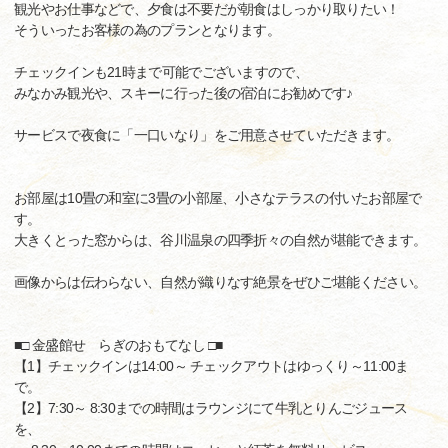
観光やお仕事などで、夕食は不要だが朝食はしっかり取りたい！
そういったお客様の為のプランとなります。
チェックインも21時まで可能でございますので、
みなかみ観光や、スキーに行った後の宿泊にお勧めです♪
サービスで夜食に「一口いなり」をご用意させていただきます。
お部屋は10畳の和室に3畳の小部屋、小さなテラスの付いたお部屋で
す。
大きくとった窓からは、谷川温泉の四季折々の自然が堪能できます。
画像からは伝わらない、自然が織りなす絶景をぜひご堪能ください。
■□ 金盛館せゝらぎのおもてなし □■
【1】チェックインは14:00～ チェックアウトはゆっくり～11:00ま
で。
【2】7:30～ 8:30までの時間はラウンジにて牛乳とりんごジュース
を、