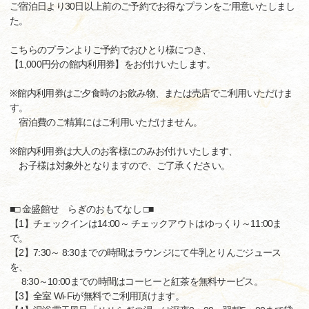
ご宿泊日より30日以上前のご予約でお得なプランをご用意いたしまし
た。
こちらのプランよりご予約でおひとり様につき、
【1,000円分の館内利用券】をお付けいたします。
※館内利用券はご夕食時のお飲み物、または売店でご利用いただけま
す。
宿泊費のご精算にはご利用いただけません。
※館内利用券は大人のお客様にのみお付けいたします、
お子様は対象外となりますので、ご了承ください。
■□ 金盛館せゝらぎのおもてなし □■
【1】チェックインは14:00～ チェックアウトはゆっくり～11:00ま
で。
【2】7:30～ 8:30までの時間はラウンジにて牛乳とりんごジュース
を、
8:30～10:00までの時間はコーヒーと紅茶を無料サービス。
【3】全室 Wi-Fiが無料でご利用頂けます。