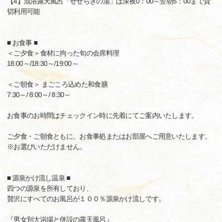
【4】混浴露天風呂「せせらぎの湯」は深夜0：00～翌朝5：00まで貸
切利用可能
■ お食事 ■
＜ご夕食＞食材に拘った旬の会席料理
18:00～/18:30～/19:00～
＜ご朝食＞ まごころ込めた和食膳
7:30～/ 8:00～/ 8:30～
お食事のお時間はチェックイン時に先着にてご案内いたします。
ご夕食・ご朝食ともに、お食事処またはお部屋へご用意いたします。
※お選びいただけません。
■ 源泉かけ流し温泉 ■
四つの源泉を所有しており、
贅沢にすべてのお風呂が１００％源泉かけ流しです。
『男女別大浴場と併設の露天風呂』