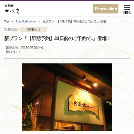
Reservation
MENU
Top
Blog·Notifications
新プラン「【早期予約】30日前のご予約で..」登場！
お知らせ
2018/06/25
新プラン「【早期予約】30日前のご予約で..」登場！
【提供日程：
2018/06/25(月)
〜】
【
新プラン
】