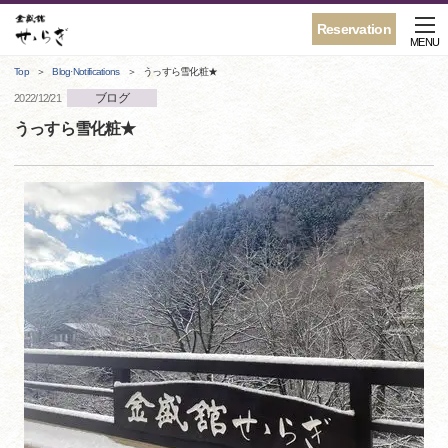
Reservation
MENU
Top
Blog·Notifications
うっすら雪化粧★
ブログ
2022/12/21
うっすら雪化粧★