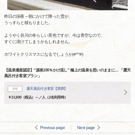
昨日の深夜～朝にかけて降った雪が、
うっすらと積もりました。
ようやく谷川の冬らしい景色ですが、今は青空なので、
すぐに溶けてしまうかもしれません。
ホワイトクリスマスになるでしょうか(#^^#)
【温泉遺産認定】“源泉100％かけ流し” 極上の温泉を思いのままに… 「露天
風呂付き客室プラン」
露天風呂付き客室【禁煙】
和室
￥31,900（税込）～／人（2名利用時）
Previous page
Next page