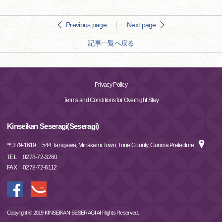
Previous page
Next page
記事一覧へ戻る
Privacy Policy
Terms and Conditions for Overnight Stay
Kinseikan Seseragi(Seseragi)
〒
379-1619
544 Tanigawa, Minakami Town, Tone County, Gunma Prefecture
TEL
0278-72-3260
FAX
0278-72-6112
Copyright © 2019 KINSEIKAN-SESERAGI All Rights Reserved.