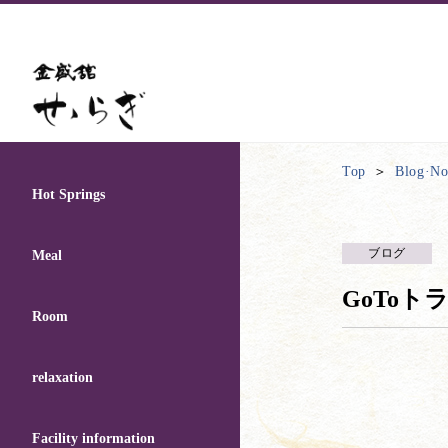
Top
Blog·Not
Hot Springs
ブログ
Meal
GoTo
Room
relaxation
Facility information