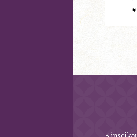
￥
Kinseikan