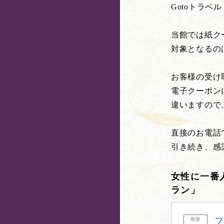
Gotoトラ
当館では紙ク
対象となるの
お客様の受け
電子クーポン
違いますので
直接のお電話
引き続き、感
女性に一番
ラン」
フ
和室