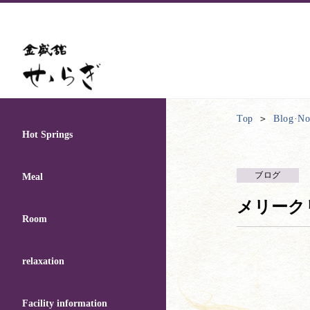
Top
Blog·Not
Hot Springs
ブログ
Meal
メリーク
Room
relaxation
Facility information