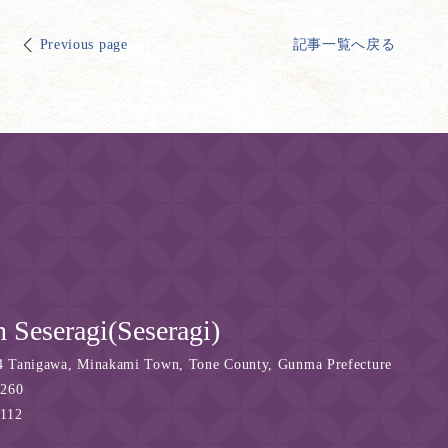
Previous page
記事一覧へ戻る
 Seseragi(Seseragi)
4 Tanigawa, Minakami Town, Tone County, Gunma Prefecture
3260
6112