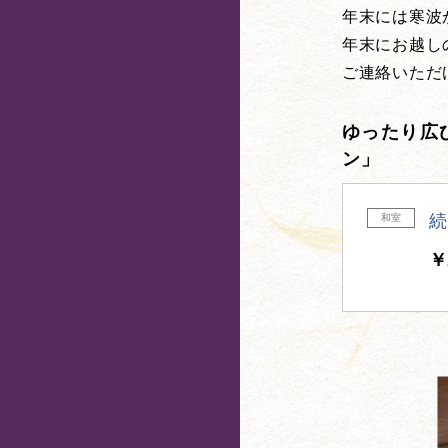
年末には寒波
年末にお越し
ご連絡いただ
ゆったり広
ン」
続
和室
￥