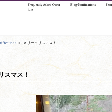
Frequently Asked Quest
Blog·Notifications
Phot
ions
ifications
メリークリスマス！
リスマス！