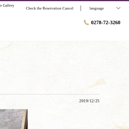
o Gallery
Check the Reservation·Cancel
language
0278-72-3260
2019/12/25