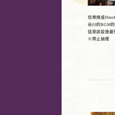
信樂燒或Hi
谷川的BGM的
這是該設施最
※禁止抽煙