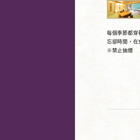
每個季節都穿
忘卻時間，在
※禁止抽煙